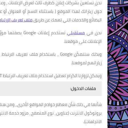
نحن نستعين بشركات إعلان كطرف ثالث لعرض الإعلانات ، وع
حول زياراتك لهذا الموقع ( باستثناء الاسم أو العنوان أو 
البضائع والخدمات التي تهمك عن طريق
ملف تعريف الإرتبا
نحن في
مستقبلي
نستخدم إعلانات Google بصفتها مورِّدًا مالياً خارجياً ، ولذلك تستخدم شركة جوجل
الإعلانات على موقعنا.
وبذلك ستتمكّن Google ، باستخدام ملف تعريف الارتباط
T
زياراتهم لموقعنا.
ويمكن لزوارنا الكرام تعطيل استخدام ملف تعريف الارتباط
T
ملفات الدخول:
شأنها في ذلك شأن معظم خوادم المواقع الأخرى ، ومن هنا
بروتوكول الانترنت (عناوين ، نوع المتصفح ، مزود خدمة الانتر
الاتجاهات).