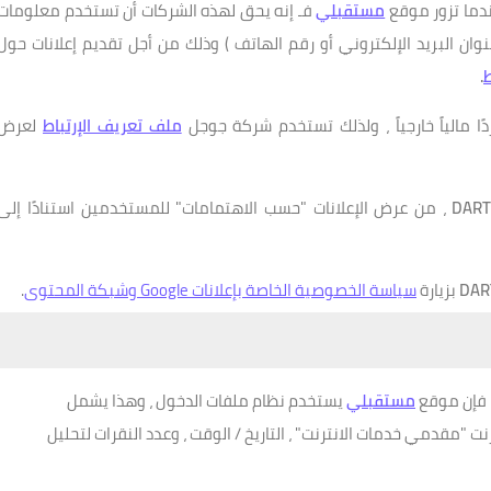
ندما تزور موقع
مستقبلي
فـ إنه يحق لهذه الشركات أن تستخدم معلومات
عنوان البريد الإلكتروني أو رقم الهاتف ) وذلك من أجل تقديم إعلانات حول
ط
.
ملف تعريف الإرتباط
لعرض
DAR
، من عرض الإعلانات "حسب الاهتمامات" للمستخدمين استنادًا إلى
DAR
بزيارة
سياسة الخصوصية الخاصة بإعلانات Google وشبكة المحتوى
.
 فإن موقع
مستقبلي
يستخدم نظام ملفات الدخول ، وهذا يشمل
نت "مقدمي خدمات الانترنت" ، التاريخ / الوقت ، وعدد النقرات لتحليل