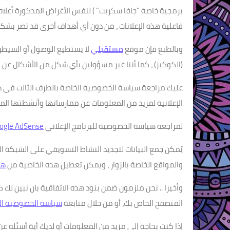
برمجية خاصة "جافا سكربت" ) لنفس الأغراض المذكورة أعل
فاعلية هذه الإعلانات ، من دون أي أهداف أخرى قد تضر بشكل 
وبالطبع فإن موقع
مستقبلي
لا يستطيع الوصول أو السيطر
(الكوكيز) ، كما أننا غير مسؤولين بأي شكل من الأشكال عن ا
عليك مراجعة سياسة الخصوصية الخاصة بالطرف الثالث في هذ
الإعلانية لمزيد من المعلومات عن ممارساتها وأنشطتها المخ
لمراجعة سياسة الخصوصية للبرنامج الإعلاني
ogle AdSense
يُمكن جمع البيانات لتجديد النشاط التسويقي على الشبكة ال
والمواقع الخاصة بالزوار ، ويمكن تعطيل هذه الخاصية من
هن
وأخيرا .. نحن ملزمون ضمن بنود هذه الاتفاقية بان نبين لك
المتصفح الخاص بك، أو من خلال متابعة
سياسة الخصوصية الخاصة بإعلانات
إذا كنت بحاجة إلى مزيد من المعلومات أو لديك أية أسئله عن