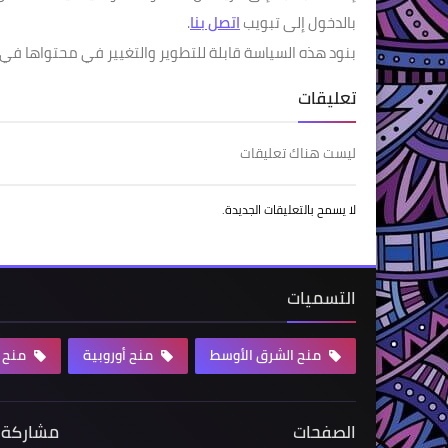
بالدخول إلى تبويب
اتصل بنا
.
بنود هذه السياسة قابلة للتطوير والتغيير في محتواها في أي
تعليقات
ليست هناك تعليقات
لا يسمح بالتعليقات الجديدة.
التسميات
منح الشرق الأوسط
منح أوروبية
منح 
الصفحات
مشاركة 