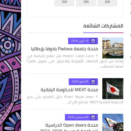
200
200
200
المشاركات الشائعة
15 أبريل 2026
منحة جامعة Padova بادوفا بإيطاليا
© Pexels/ Lukas Lussi هل تطمح للدراسة في
واحدة من أعرق الجامعات الأوروبية والحصول على تمويل كامل؟
استعد لمستقب…
05 مايو 2026
منحة MEXT للحكومة اليابانية
© Flickr/ Bryan Jones دليل التقديم على منح
الحكومة اليابانية MEXT تم فتح الآن ال…
09 سبتمبر 2025
منحة Open doors الدراسية