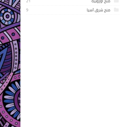
منح أوروبية
21
منح شرق آسيا
9