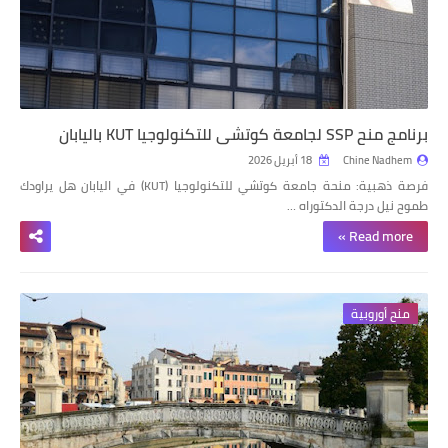
برنامج منح SSP لجامعة كوتشي للتكنولوجيا KUT باليابان
Chine Nadhem
18 أبريل 2026
فرصة ذهبية: منحة جامعة كوتشي للتكنولوجيا (KUT) في اليابان هل يراودك
طموح نيل درجة الدكتوراه …
Read more »
منح أوروبية