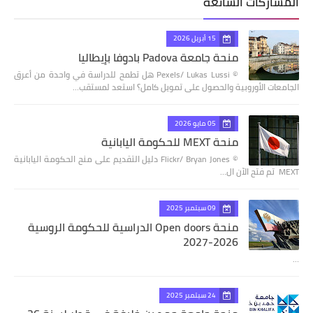
المشاركات الشائعة
15 أبريل 2026
منحة جامعة Padova بادوفا بإيطاليا
© Pexels/ Lukas Lussi هل تطمح للدراسة في واحدة من أعرق
الجامعات الأوروبية والحصول على تمويل كامل؟ استعد لمستقب…
05 مايو 2026
منحة MEXT للحكومة اليابانية
© Flickr/ Bryan Jones دليل التقديم على منح الحكومة اليابانية
MEXT تم فتح الآن ال…
09 سبتمبر 2025
منحة Open doors الدراسية للحكومة الروسية
2026-2027
…
24 سبتمبر 2025